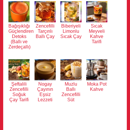
Bağışıklığı
Zencefilli
Biberiyeli
Sıcak
Güçlendiren
Tarçınlı
Limonlu
Meyveli
Detoks
Ballı Çay
Sıcak Çay
Kahve
(Ballı ve
Tarifi
Zerdeçallı)
Şeftalili
Nogay
Muzlu
Moka Pot
Zencefilli
Çayının
Ballı
Kahve
Soğuk
Eşsiz
Zencefilli
Çay Tarifi
Lezzeti
Süt