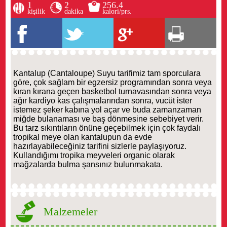
1
2
256.4
kişilik
dakika
kalori/prs.
Kantalup (Cantaloupe) Suyu tarifimiz tam sporculara
göre, çok sağlam bir egzersiz programından sonra veya
kıran kırana geçen basketbol turnavasından sonra veya
ağır kardiyo kas çalışmalarından sonra, vucüt ister
istemez şeker kabına yol açar ve buda zamanzaman
miğde bulanaması ve baş dönmesine sebebiyet verir.
Bu tarz sıkıntıların önüne geçebilmek için çok faydalı
tropikal meye olan kantalupun da evde
hazırlayabileceğiniz tarifini sizlerle paylaşıyoruz.
Kullandığımı tropika meyveleri organic olarak
mağzalarda bulma şansınız bulunmakata.
Malzemeler