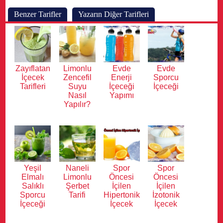
Benzer Tarifler
Yazarın Diğer Tarifleri
Zayıflatan
Limonlu
Evde
Evde
İçecek
Zencefil
Enerji
Sporcu
Tarifleri
Suyu
İçeceği
İçeceği
Nasıl
Yapımı
Yapılır?
Yeşil
Naneli
Spor
Spor
Elmalı
Limonlu
Öncesi
Öncesi
Salıklı
Şerbet
İçilen
İçilen
Sporcu
Tarifi
Hipertonik
İzotonik
İçeceği
İçecek
İçecek