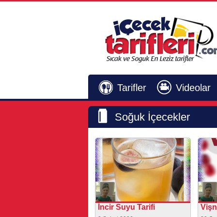
Tarifler
Videolar
Soğuk İçecekler
İncir Suyu Tarifi
Vişn