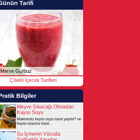
Günün Tarifi
Merve Gurbuz
Çilekli İçecek Tarifleri
Pratik Bilgiler
Meyve Sıkacağı Olmadan
Kayısı Suyu
Makinesiz kayısı suyu nasıl yapılır? ve
kayısı suyunu nasıl...
Su İçmenin Vücuda
Sağladığı Yararlar