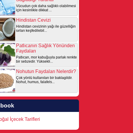
Vücudun çok daha sağlıklı olabilmesi
için kesinlikle dikkat ...
Hindistan Cevizi
Hindistan cevizinin yağı ile güzelliğin
sırları keşfedilebil...
Patlıcanın Sağlık Yönünden
Faydaları
Patlıcan, mor kabuğuyla parlak renkte
bir sebzedir. Yüksekli...
Nohutun Faydaları Nelerdir?
Çok yönlü kullanılan bir baklagildir.
Nohut, humus, falafels...
ebook
ğal İçecek Tarifleri