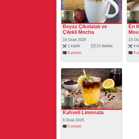
Beyaz Çikolatalı ve
En K
Çilekli Mocha
Mous
16 Ocak 2026
15 Oc
1 kişilik
15 dakika
4 ki
0 yorum
0 
Kahveli Limonata
6 Ocak 2026
0 yorum