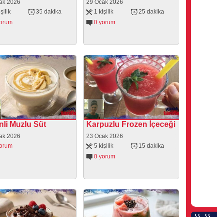
ak 2026
29 Ocak 2026
şilik
35 dakika
1 kişilik
25 dakika
yorum
0 yorum
nli Muzlu Süt
Karpuzlu Frozen İçeceği
ak 2026
23 Ocak 2026
yorum
5 kişilik
15 dakika
0 yorum