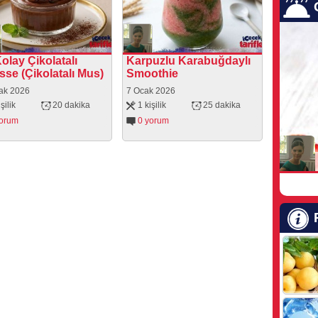
olay Çikolatalı
Karpuzlu Karabuğdaylı
se (Çikolatalı Mus)
Smoothie
ak 2026
7 Ocak 2026
şilik
20 dakika
1 kişilik
25 dakika
yorum
0 yorum