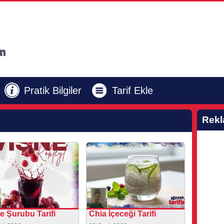
Pratik Bilgiler
Tarif Ekle
Rek
e Şurubu Tarifi
Chia İçeceği Tarifi