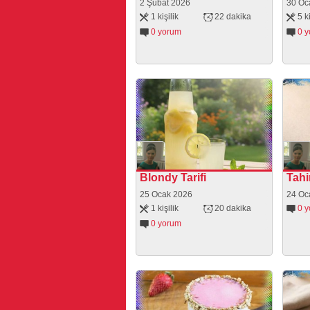
2 Şubat 2026
30 Oc
1 kişilik
22 dakika
5 ki
0 yorum
0 
Blondy Tarifi
Tahi
25 Ocak 2026
24 Oc
1 kişilik
20 dakika
0 
0 yorum