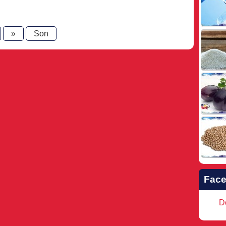
»
Son
Fac
Do