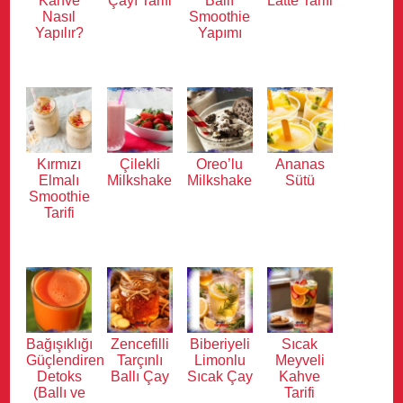
Kahve
Çayı Tarifi
Ballı
Latte Tarifi
Nasıl
Smoothie
Yapılır?
Yapımı
Kırmızı
Çilekli
Oreo’lu
Ananas
Elmalı
Milkshake
Milkshake
Sütü
Smoothie
Tarifi
Bağışıklığı
Zencefilli
Biberiyeli
Sıcak
Güçlendiren
Tarçınlı
Limonlu
Meyveli
Detoks
Ballı Çay
Sıcak Çay
Kahve
(Ballı ve
Tarifi