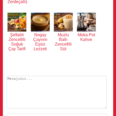
Zerdeçallı)
Şeftalili
Nogay
Muzlu
Moka Pot
Zencefilli
Çayının
Ballı
Kahve
Soğuk
Eşsiz
Zencefilli
Çay Tarifi
Lezzeti
Süt