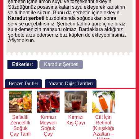
şerbetin içine limon suyu ve tozşekerini ekleyin.
Süzdüğünüz posasına kalan suyu ekleyerek karıştırın
ve tülbent ile süzün. Bunu da şerbetin içine ekleyin.
Karadut şerbeti
buzdolabında soğuduktan sonra
servise geçebilirsiniz. Şerbetin tadına göre içine biraz
su eklemenizin mahsuru olmaz. Bardaklara aldığınız
şerbete arzu ederseniz buz küpleri de ekleyebilirsiniz.
Afiyet olsun.
Etiketler:
Karadut Şerbeti
Benzer Tarifler
Yazarın Diğer Tarifleri
Şeftalili
Kırmızı
Kırmızı
Cilt İçin
Zencefilli
Meyveli
Kış Çayı
Retinol
Soğuk
Soğuk
(Kırışıklığı
Çay Tarifi
Çay
Azaltan –