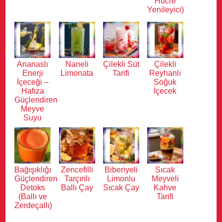
Hücre
Yenileyici)
Ananaslı
Naneli
Çilekli Süt
Çilekli
Enerji
Limonata
Tarifi
Reyhanlı
İçeceği –
Soğuk
Hafıza
İçecek
Güçlendiren
Meyve
Suyu
Bağışıklığı
Zencefilli
Biberiyeli
Sıcak
Güçlendiren
Tarçınlı
Limonlu
Meyveli
Detoks
Ballı Çay
Sıcak Çay
Kahve
(Ballı ve
Tarifi
Zerdeçallı)