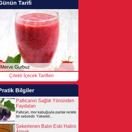
Günün Tarifi
Merve Gurbuz
Çilekli İçecek Tarifleri
Pratik Bilgiler
Patlıcanın Sağlık Yönünden
Faydaları
Patlıcan, mor kabuğuyla parlak renkte
bir sebzedir. Yüksekli...
Şekerlenen Balın Eski Halini
Almak