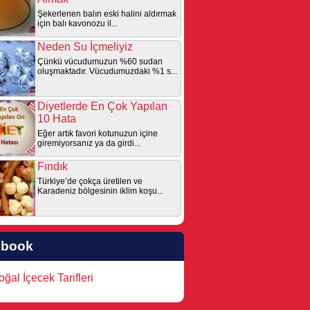
Şekerlenen balın eski halini aldırmak
için balı kavonozu il...
Neden Su İçmeliyiz
Çünkü vücudumuzun %60 sudan
oluşmaktadır. Vücudumuzdaki %1 s...
Diyetlerde En Çok Yapılan
10 Hata
Eğer artık favori kotunuzun içine
giremiyorsanız ya da girdi...
Fındık
Türkiye’de çokça üretilen ve
Karadeniz bölgesinin iklim koşu...
ebook
ğal İçecek Tarifleri