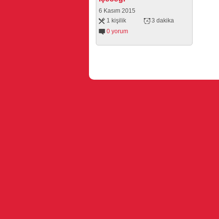
6 Kasım 2015
1 kişilik
3 dakika
0 yorum