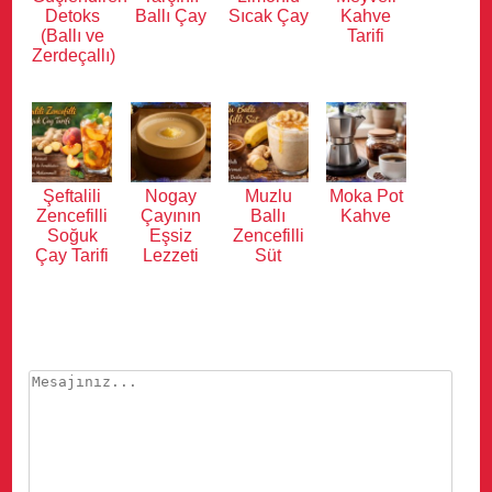
Detoks
Ballı Çay
Sıcak Çay
Kahve
(Ballı ve
Tarifi
Zerdeçallı)
Şeftalili
Nogay
Muzlu
Moka Pot
Zencefilli
Çayının
Ballı
Kahve
Soğuk
Eşsiz
Zencefilli
Çay Tarifi
Lezzeti
Süt