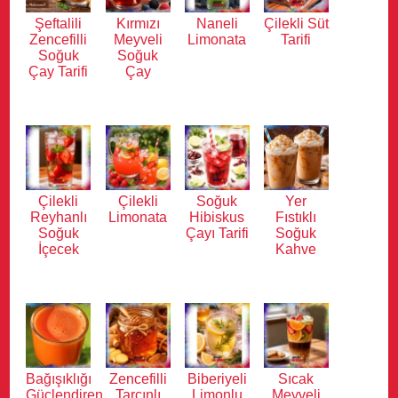
Şeftalili
Kırmızı
Naneli
Çilekli Süt
Zencefilli
Meyveli
Limonata
Tarifi
Soğuk
Soğuk
Çay Tarifi
Çay
Çilekli
Çilekli
Soğuk
Yer
Reyhanlı
Limonata
Hibiskus
Fıstıklı
Soğuk
Çayı Tarifi
Soğuk
İçecek
Kahve
Bağışıklığı
Zencefilli
Biberiyeli
Sıcak
Güçlendiren
Tarçınlı
Limonlu
Meyveli