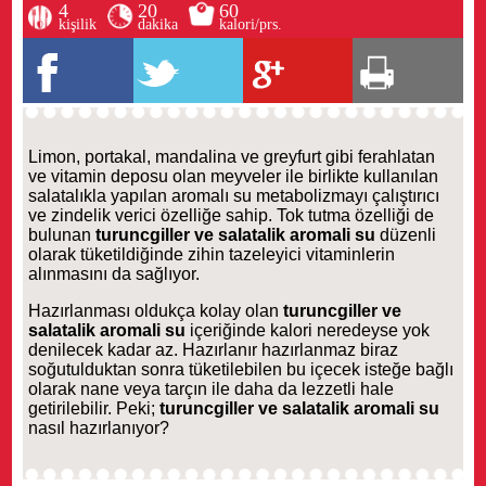
4
20
60
kişilik
dakika
kalori/prs.
Limon, portakal, mandalina ve greyfurt gibi ferahlatan
ve vitamin deposu olan meyveler ile birlikte kullanılan
salatalıkla yapılan aromalı su metabolizmayı çalıştırıcı
ve zindelik verici özelliğe sahip. Tok tutma özelliği de
bulunan
turuncgiller ve salatalik aromali su
düzenli
olarak tüketildiğinde zihin tazeleyici vitaminlerin
alınmasını da sağlıyor.
Hazırlanması oldukça kolay olan
turuncgiller ve
salatalik aromali su
içeriğinde kalori neredeyse yok
denilecek kadar az. Hazırlanır hazırlanmaz biraz
soğutulduktan sonra tüketilebilen bu içecek isteğe bağlı
olarak nane veya tarçın ile daha da lezzetli hale
getirilebilir. Peki;
turuncgiller ve salatalik aromali su
nasıl hazırlanıyor?