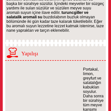
başka bir sürahiye süzülür. İçindeki meyveler bir süzgeç
yardımı ile suları süzülür ve süzülen meyve suyu
aromalı suyun içine ilave edilir.
turuncgiller ve
salatalik aromali su
buzdolabının buzluk olmayan
bölümünde iki gün kadar taze kalarak tüketilebilir. Eğer
bu aromalı suyun lezzetine lezzet katmak istenirse, taze
nane yaprakları ve tarçın eklenebilir.
Yapılışı
Portakal,
limon,
greyfurt ve
salatalığın
kabukları
soyulur.
Daha sonra
bir sürahiye
tüm meyve
karışımı