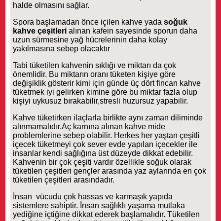
halde olmasını sağlar.
Spora başlamadan önce içilen kahve yada
soğuk
kahve çeşitleri
alınan kafein sayesinde sporun daha
uzun sürmesine yağ hücrelerinin daha kolay
yakılmasına sebep olacaktır
Tabi tüketilen kahvenin sıklığı ve miktarı da çok
önemlidir. Bu miktarın oranı tüketen kişiye göre
değişiklik gösterir kimi için günde üç dört fincan kahve
tüketmek iyi gelirken kimine göre bu miktar fazla olup
kişiyi uykusuz bırakabilir,stresli huzursuz yapabilir.
Kahve tüketirken ilaçlarla birlikte aynı zaman diliminde
alınmamalıdır.Aç karnına alınan kahve mide
problemlerine sebep olabilir. Herkes her yaştan çeşitli
içecek tüketmeyi çok sever evde yapılan içecekler ile
insanlar kendi sağlığına üst düzeyde dikkat edebilir.
Kahvenin bir çok çeşiti vardır özellikle soğuk olarak
tüketilen çeşitleri gençler arasında yaz aylarında en çok
tüketilen çeşitleri arasındadır.
İnsan vücudu çok hassas ve karmaşık yapıda
sistemlere sahiptir. İnsan sağlıklı yaşama mutlaka
yediğine içtiğine dikkat ederek başlamalıdır. Tüketilen