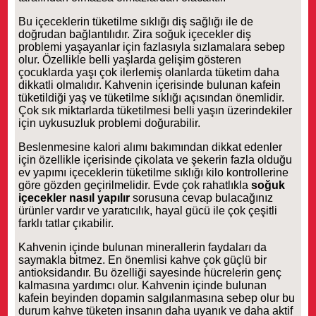
Bu içeceklerin tüketilme sıklığı diş sağlığı ile de
doğrudan bağlantılıdır. Zira soğuk içecekler diş
problemi yaşayanlar için fazlasıyla sızlamalara sebep
olur. Özellikle belli yaşlarda gelişim gösteren
çocuklarda yaşı çok ilerlemiş olanlarda tüketim daha
dikkatli olmalıdır. Kahvenin içerisinde bulunan kafein
tüketildiği yaş ve tüketilme sıklığı açısından önemlidir.
Çok sık miktarlarda tüketilmesi belli yaşın üzerindekiler
için uykusuzluk problemi doğurabilir.
Beslenmesine kalori alımı bakımından dikkat edenler
için özellikle içerisinde çikolata ve şekerin fazla olduğu
ev yapımı içeceklerin tüketilme sıklığı kilo kontrollerine
göre gözden geçirilmelidir. Evde çok rahatlıkla
soğuk
içecekler nasıl yapılır
sorusuna cevap bulacağınız
ürünler vardır ve yaratıcılık, hayal gücü ile çok çeşitli
farklı tatlar çıkabilir.
Kahvenin içinde bulunan minerallerin faydaları da
saymakla bitmez. En önemlisi kahve çok güçlü bir
antioksidandır. Bu özelliği sayesinde hücrelerin genç
kalmasına yardımcı olur. Kahvenin içinde bulunan
kafein beyinden dopamin salgılanmasına sebep olur bu
durum kahve tüketen insanın daha uyanık ve daha aktif