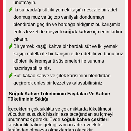
unutmayın.
İki su bardağı süt iki yemek kaşığı nescafe bir adet
donmuş muz ve üç top vanilyalı dondurmayı
blendırdan geçirin ve bardağa aldığınız bu karışımla
enfes lezzet de meyveli
soğuk kahve
içmenin tadını
çıkarın.
Bir yemek kaşığı kahve bir bardak süt ve iki yemek
kaşığı nutella ile bir karışım elde edebilir ve bunu buz
küpleri ile kremşanti süslemeleri ile sunuma
hazırlayabilirsiniz.
Süt, kakao,kahve ve çilek karışımını blendırdan
geçirerek enfes bir lezzet yakalayabilirsiniz.
Soğuk Kahve Tüketiminin Faydaları Ve Kahve
Tüketiminin Sıklığı
İçeceklerin çok sıklıkta ve çok miktarda tüketilmesi
vücudun susuzluk hissini azaltacağından su içmeyi
unutmamak gerekir. Evde
soğuk kahve çeşitleri
alışkanlık haline geldiği zaman artık evdekiler
tarafından olmazsa olmazlardan olacaktır.