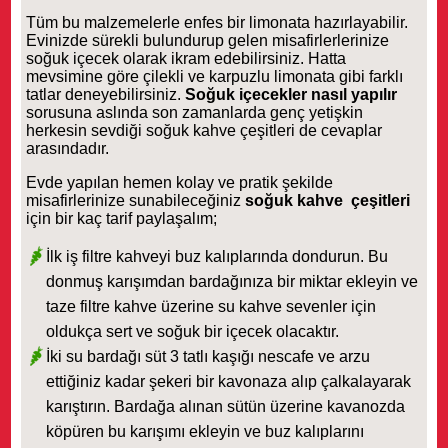
Tüm bu malzemelerle enfes bir limonata hazırlayabilir.
Evinizde sürekli bulundurup gelen misafirlerlerinize
soğuk içecek olarak ikram edebilirsiniz. Hatta
mevsimine göre çilekli ve karpuzlu limonata gibi farklı
tatlar deneyebilirsiniz.
Soğuk içecekler nasıl yapılır
sorusuna aslında son zamanlarda genç yetişkin
herkesin sevdiği soğuk kahve çeşitleri de cevaplar
arasındadır.
Evde yapılan hemen kolay ve pratik şekilde
misafirlerinize sunabileceğiniz
soğuk kahve
çeşitleri
için bir kaç tarif paylaşalım;
İlk iş filtre kahveyi buz kalıplarında dondurun. Bu
donmuş karışımdan bardağınıza bir miktar ekleyin ve
taze filtre kahve üzerine su kahve sevenler için
oldukça sert ve soğuk bir içecek olacaktır.
İki su bardağı süt 3 tatlı kaşığı nescafe ve arzu
ettiğiniz kadar şekeri bir kavonaza alıp çalkalayarak
karıştırın. Bardağa alınan sütün üzerine kavanozda
köpüren bu karışımı ekleyin ve buz kalıplarını