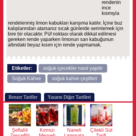
rendenin
ince
kısmıyla
rendelenmiş limon kabukları karışıma katılır. İçine buz
kalıplarından atarsanız sıcak günlerde serinlemek için
bire bir olacaktır. Püf noktası olarak dikkat edilmesi
gereken rende yaparken limonun sarı kabuğunun
altındaki beyaz kısım için rende yapmamak.
Etiketler:
soğuk içecekler nasıl yapılır
Soğuk Kahve
soğuk kahve çeşitleri
Benzer Tarifler
Yazarın Diğer Tarifleri
Şeftalili
Kırmızı
Naneli
Çilekli Süt
Zencefilli
Meyveli
Limonata
Tarifi