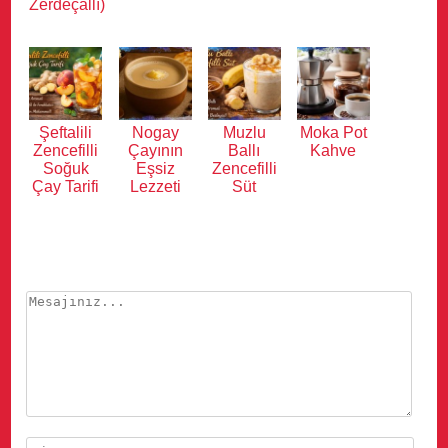
Zerdeçallı)
Şeftalili
Nogay
Muzlu
Moka Pot
Zencefilli
Çayının
Ballı
Kahve
Soğuk
Eşsiz
Zencefilli
Çay Tarifi
Lezzeti
Süt