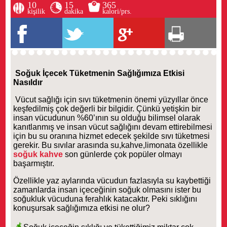
10
15
365
kişilik
dakika
kalori/prs.
Soğuk İçecek Tüketmenin Sağlığımıza Etkisi
Nasıldır
Vücut sağlığı için sıvı tüketmenin önemi yüzyıllar önce
keşfedilmiş çok değerli bir bilgidir. Çünkü yetişkin bir
insan vücudunun %60’ının su olduğu bilimsel olarak
kanıtlanmış ve insan vücut sağlığını devam ettirebilmesi
için bu su oranına hizmet edecek şekilde sıvı tüketmesi
gerekir. Bu sıvılar arasında su,kahve,limonata özellikle
soğuk kahve
son günlerde çok popüler olmayı
başarmıştır.
Özellikle yaz aylarında vücudun fazlasıyla su kaybettiği
zamanlarda insan içeceğinin soğuk olmasını ister bu
soğukluk vücuduna ferahlık katacaktır. Peki sıklığını
konuşursak sağlığımıza etkisi ne olur?