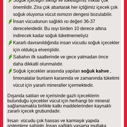
Soğuk içeceğin sıklığı ve tükettiğimiz miktar çok
önemlidir. Zira çok abartarak her içtiğimiz içecek çok
soğuk oluyorsa vücut ısımızın dengesi bozulabilir.
İnsan vücudunun sağlıklı ısı değeri 36-37
derecelerdedir. Bu ısıyı birden 10 derece altına
indirecek kadar soğuk tüketmemeliyiz
Kararlı davranıldığında insan vücudu soğuk içecekler
için oldukça elverişlidir.
Sabahın ilk saatlerinde ve gece yatmadan önce
daha dikkatli olunmalıdır.
Soğuk içecekler arasında yapılan
soğuk kahve
,
limonatalar bunların kararında ve zamanında tüketimi
vücut için yararlı mineraller içermektedir.
Dışarıda satılan ve içerisinde gazlı içeceklerin
bulunduğu içecekler vücut için herhangi bir mineral
sağlamamakla birlikte katkı maddelerinden kaynaklı
zararlı içecek grubundadır.
İnsan vücudu çok hassas ve karmaşık yapıda
sistemlere sahiptir. İnsan sağlıklı yaşama mutlaka