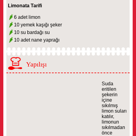
Limonata Tarifi
6 adet limon
10 yemek kaşığı şeker
10 su bardağı su
10 adet nane yaprağı
Yapılışı
Suda
eritilen
şekerin
içine
sıkılmış
limon suları
katılır,
limonun
sıkılmadan
önce