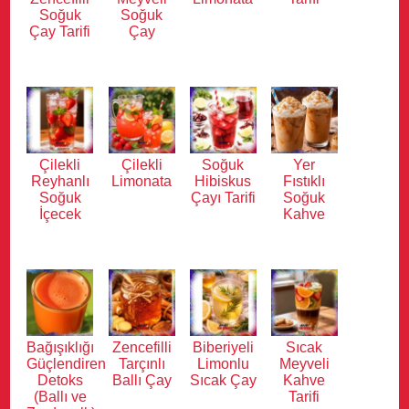
Soğuk
Soğuk
Çay Tarifi
Çay
Çilekli
Çilekli
Soğuk
Yer
Reyhanlı
Limonata
Hibiskus
Fıstıklı
Soğuk
Çayı Tarifi
Soğuk
İçecek
Kahve
Bağışıklığı
Zencefilli
Biberiyeli
Sıcak
Güçlendiren
Tarçınlı
Limonlu
Meyveli
Detoks
Ballı Çay
Sıcak Çay
Kahve
(Ballı ve
Tarifi