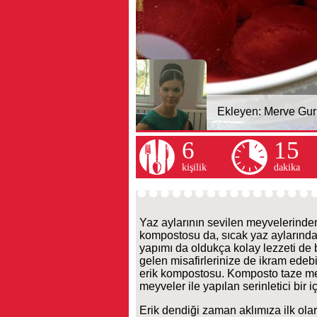
Ekleyen:
Merve Gur
6
15
kişilik
dakika
Yaz aylarının sevilen meyvelerinden 
kompostosu da, sıcak yaz aylarında 
yapımı da oldukça kolay lezzeti de b
gelen misafirlerinize de ikram edebil
erik kompostosu. Komposto taze mey
meyveler ile yapılan serinletici bir iç
Erik dendiği zaman aklımıza ilk olar