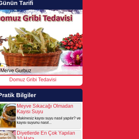
Günün Tarifi
Merve Gurbuz
Domuz Gribi Tedavisi
Pratik Bilgiler
Meyve Sıkacağı Olmadan
Kayısı Suyu
Makinesiz kayısı suyu nasıl yapılır? ve
kayısı suyunu nasıl...
Diyetlerde En Çok Yapılan
10 Hata