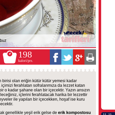
buz
198
kalori/prs.
birisi olan eriğin kütür kütür yemesi kadar
içimizi ferahlatan sofralarımıza da lezzet katan
ir o kadar şahane olan bir içecektir. Yazın ansızın
eceğiniz, içlerini ferahlatacak harika bir lezzettir
veler ile yapılan bir içecekken, hoşaf ise kuru
ecektir.
ak genellikle yeşil erik gelse de
erik kompostosu