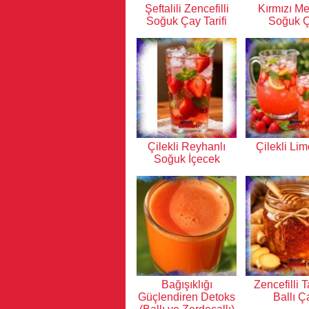
Şeftalili Zencefilli
Kırmızı Me
Soğuk Çay Tarifi
Soğuk 
Çilekli Reyhanlı
Çilekli Li
Soğuk İçecek
Bağışıklığı
Zencefilli T
Güçlendiren Detoks
Ballı Ç