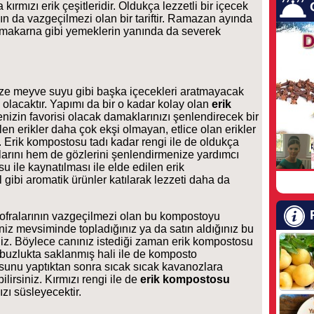
kırmızı erik çeşitleridir. Oldukça lezzetli bir içecek
nın da vazgeçilmezi olan bir tariftir. Ramazan ayında
av, makarna gibi yemeklerin yanında da severek
ize meyve suyu gibi başka içecekleri aratmayacak
fi olacaktır. Yapımı da bir o kadar kolay olan
erik
nizin favorisi olacak damaklarınızı şenlendirecek bir
ilen erikler daha çok ekşi olmayan, etlice olan erikler
. Erik kompostosu tadı kadar rengi ile de oldukça
klarını hem de gözlerini şenlendirmenize yardımcı
su ile kaynatılması ile elde edilen erik
 gibi aromatik ürünler katılarak lezzeti daha da
ofralarının vazgeçilmezi olan bu kompostoyu
niz mevsiminde topladığınız ya da satın aldığınız bu
iniz. Böylece canınız istediği zaman erik kompostosu
 buzlukta saklanmış hali ile de komposto
osunu yaptıktan sonra sıcak sıcak kavanozlara
ilirsiniz. Kırmızı rengi ile de
erik kompostosu
ızı süsleyecektir.