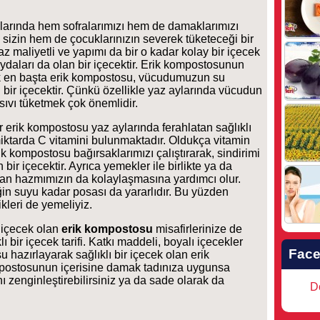
ralarında hem sofralarımızı hem de damaklarımızı
sizin hem de çocuklarınızın severek tüketeceği bir
z maliyetli ve yapımı da bir o kadar kolay bir içecek
ydaları da olan bir içecektir. Erik kompostosunun
ak en başta erik kompostosu, vücudumuzun su
 bir içecektir. Çünkü özellikle yaz aylarında vücudun
 sıvı tüketmek çok önemlidir.
r erik kompostosu yaz aylarında ferahlatan sağlıklı
l miktarda C vitamini bulunmaktadır. Oldukça vitamin
k kompostosu bağırsaklarımızı çalıştırarak, sindirimi
n bir içecektir. Ayrıca yemekler ile birlikte ya da
an hazmımızın da kolaylaşmasına yardımcı olur.
in suyu kadar posası da yararlıdır. Bu yüzden
leri de yemeliyiz.
 içecek olan
erik kompostosu
misafirlerinize de
 bir içecek tarifi. Katkı maddeli, boyalı içecekler
Fac
 hazırlayarak sağlıklı bir içecek olan erik
ompostosunun içerisine damak tadınıza uygunsa
nı zenginleştirebilirsiniz ya da sade olarak da
Do