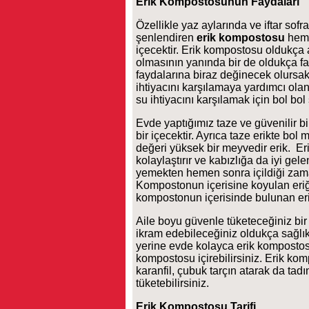
Erik Kompostosunun Faydaları
Özellikle yaz aylarında ve iftar sof
şenlendiren
erik kompostosu
hem 
içecektir. Erik kompostosu oldukça a
olmasının yanında bir de oldukça fa
faydalarına biraz değinecek olurs
ihtiyacını karşılamaya yardımcı olan
su ihtiyacını karşılamak için bol bol
Evde yaptığımız taze ve güvenilir bi
bir içecektir. Ayrıca taze erikte bo
değeri yüksek bir meyvedir erik. Eri
kolaylaştırır ve kabızlığa da iyi gele
yemekten hemen sonra içildiği zam
Kompostonun içerisine koyulan eriğ
kompostonun içerisinde bulunan erik
Aile boyu güvenle tüketeceğiniz bir
ikram edebileceğiniz oldukça sağlıklı
yerine evde kolayca erik kompostosu
kompostosu içirebilirsiniz. Erik k
karanfil, çubuk tarçın atarak da tadı
tüketebilirsiniz.
Erik Kompostosu Tarifi