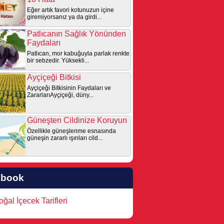
Eğer artık favori kotunuzun içine
giremiyorsanız ya da girdi...
Patlıcanın Sağlık Yönünden
Faydaları
Patlıcan, mor kabuğuyla parlak renkte
bir sebzedir. Yüksekli...
Ayçiçeği Bitkisi
Ayçiçeği Bitkisinin Faydaları ve
ZararlarıAyçiçeği, düny...
Güneşten Cildinize Koruyun
Özellikle güneşlenme esnasında
güneşin zararlı ışınları cild...
ebook
ğal İçecek Tarifleri