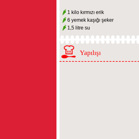
1 kilo kırmızı erik
6 yemek kaşığı şeker
1,5 litre su
Yapılışı