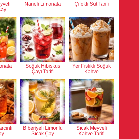
yveli
Naneli Limonata
Çilekli Süt Tarifi
Çay
monata
Soğuk Hibiskus
Yer Fıstıklı Soğuk
Çayı Tarifi
Kahve
arçınlı
Biberiyeli Limonlu
Sıcak Meyveli
ay
Sıcak Çay
Kahve Tarifi