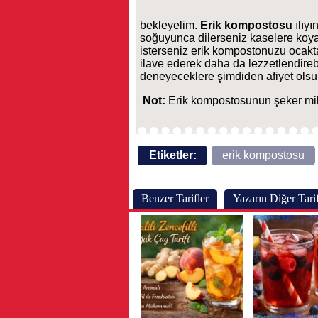
bekleyelim.
Erik kompostosu
ılıy
soğuyunca dilerseniz kaselere koya
isterseniz erik kompostonuzu ocakta
ilave ederek daha da lezzetlendireb
deneyeceklere şimdiden afiyet olsu
Not:
Erik kompostosunun şeker mikt
Etiketler:
erik kompostosu
Benzer Tarifler
Yazarın Diğer Tarif