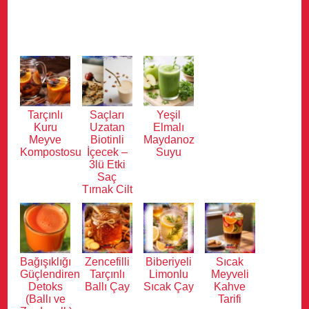
Tarçınlı
Saçları
Yeşil
Kuru
Uzatan
Elmalı
Meyve
Biotinli
Maydanoz
Kompostosu
İçecek –
Suyu
3lü Etki
Saç
Tırnak Cilt
Bağışıklığı
Zencefilli
Biberiyeli
Sıcak
Güçlendiren
Tarçınlı
Limonlu
Meyveli
Detoks
Ballı Çay
Sıcak Çay
Kahve
(Ballı ve
Tarifi