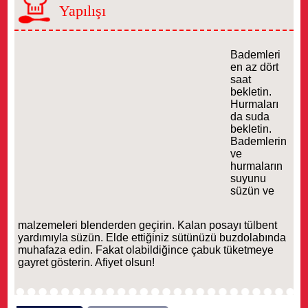
Yapılışı
Bademleri
en az dört
saat
bekletin.
Hurmaları
da suda
bekletin.
Bademlerin
ve
hurmaların
suyunu
süzün ve
malzemeleri blenderden geçirin. Kalan posayı tülbent
yardımıyla süzün. Elde ettiğiniz sütünüzü buzdolabında
muhafaza edin. Fakat olabildiğince çabuk tüketmeye
gayret gösterin. Afiyet olsun!