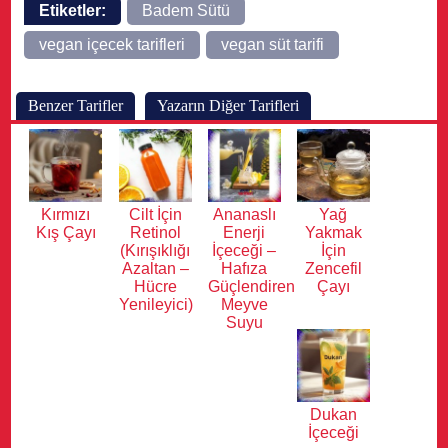
Etiketler:
Badem Sütü
vegan içecek tarifleri
vegan süt tarifi
Benzer Tarifler
Yazarın Diğer Tarifleri
Kırmızı
Cilt İçin
Ananaslı
Yağ
Kış Çayı
Retinol
Enerji
Yakmak
(Kırışıklığı
İçeceği –
İçin
Azaltan –
Hafıza
Zencefil
Hücre
Güçlendiren
Çayı
Yenileyici)
Meyve
Suyu
Dukan
İçeceği