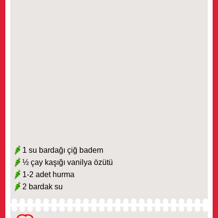
1 su bardağı çiğ badem
½ çay kaşığı vanilya özütü
1-2 adet hurma
2 bardak su