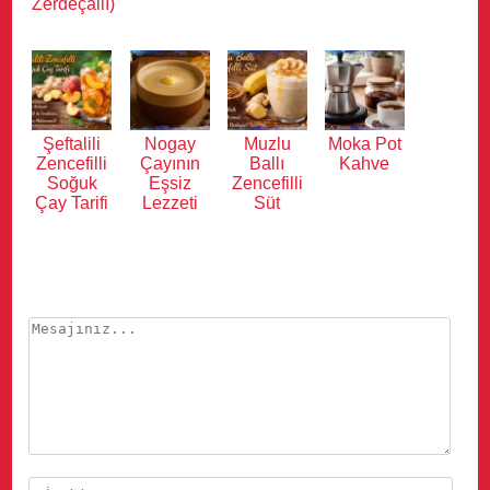
Zerdeçallı)
Şeftalili
Nogay
Muzlu
Moka Pot
Zencefilli
Çayının
Ballı
Kahve
Soğuk
Eşsiz
Zencefilli
Çay Tarifi
Lezzeti
Süt