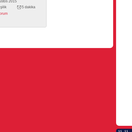
ustos 2015
şilik
5 dakika
yorum