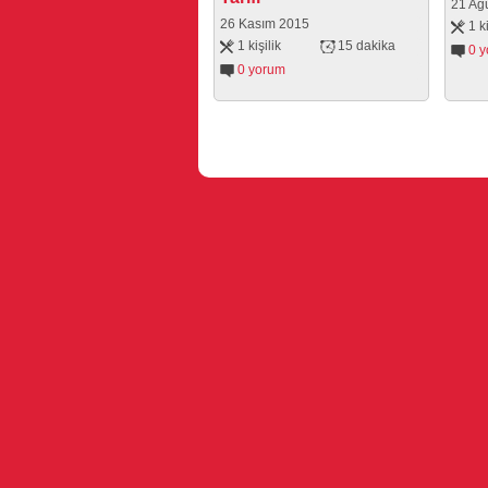
21 Ağ
26 Kasım 2015
1 ki
1 kişilik
15 dakika
0 
0 yorum