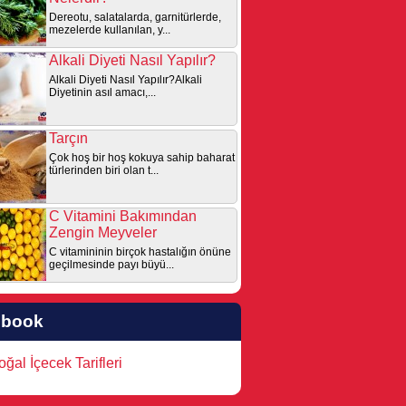
Dereotu, salatalarda, garnitürlerde,
mezelerde kullanılan, y...
Alkali Diyeti Nasıl Yapılır?
Alkali Diyeti Nasıl Yapılır?Alkali
Diyetinin asıl amacı,...
Tarçın
Çok hoş bir hoş kokuya sahip baharat
türlerinden biri olan t...
C Vitamini Bakımından
Zengin Meyveler
C vitamininin birçok hastalığın önüne
geçilmesinde payı büyü...
ebook
ğal İçecek Tarifleri