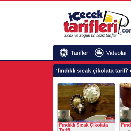
Tarifler
Videolar
'fındıklı sıcak çikolata tarifi'
e
Fındıklı Sıcak Çikolata
Fınd
Tarifi