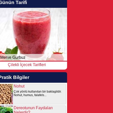
Günün Tarifi
Merve Gurbuz
Çilekli İçecek Tarifleri
Pratik Bilgiler
Nohut
Çok yönlü kullanılan bir baklagildir.
Nohut, humus, falafels...
Dereotunun Faydaları
Nelerdir?