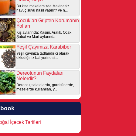
Bu kısa makalemizde Makinesiz
havuç suyu nasıl yapılır? ve h...
Çocukları Gripten Korumanın
Yolları
Kış aylarında; Kasım, Aralık, Ocak,
Şubat ve Mart aylarında ...
Yeşil Çayımıza Karabiber
Yeşil çayınıza tadlandırıcı olarak
eklediğiniz bal yerine si...
Dereotunun Faydaları
Nelerdir?
Dereotu, salatalarda, garnitürlerde,
mezelerde kullanılan, y...
ebook
ğal İçecek Tarifleri