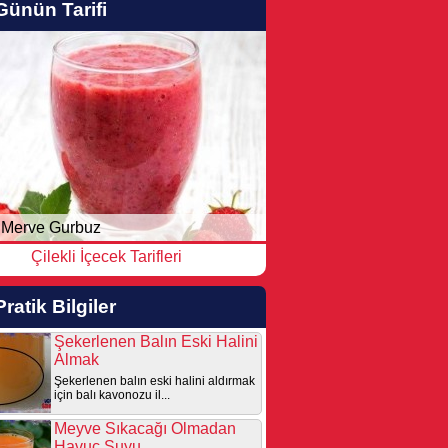
Günün Tarifi
Merve Gurbuz
Çilekli İçecek Tarifleri
Pratik Bilgiler
Şekerlenen Balın Eski Halini
Almak
Şekerlenen balın eski halini aldırmak
için balı kavonozu il...
Meyve Sıkacağı Olmadan
Havuç Suyu