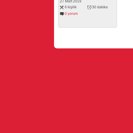
27 Mart 2019
6 kişilik
30 dakika
0 yorum