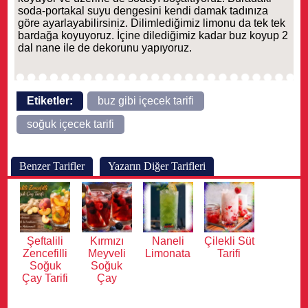
soda-portakal suyu dengesini kendi damak tadınıza
göre ayarlayabilirsiniz. Dilimlediğimiz limonu da tek tek
bardağa koyuyoruz. İçine dilediğimiz kadar buz koyup 2
dal nane ile de dekorunu yapıyoruz.
Etiketler:
buz gibi içecek tarifi
soğuk içecek tarifi
Benzer Tarifler
Yazarın Diğer Tarifleri
Şeftalili
Kırmızı
Naneli
Çilekli Süt
Zencefilli
Meyveli
Limonata
Tarifi
Soğuk
Soğuk
Çay Tarifi
Çay