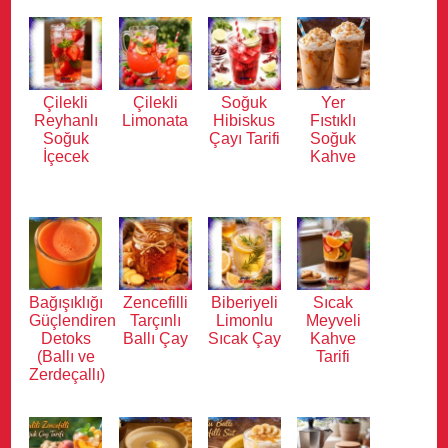
Çilekli
Çilekli
Soğuk
Yer
Reyhanlı
Limonata
Hibiskus
Fıstıklı
Soğuk
Çayı Tarifi
Soğuk
İçecek
Kahve
Bağışıklığı
Zencefilli
Biberiyeli
Sıcak
Güçlendiren
Tarçınlı
Limonlu
Meyveli
Detoks
Ballı Çay
Sıcak Çay
Kahve
(Ballı ve
Tarifi
Zerdeçallı)