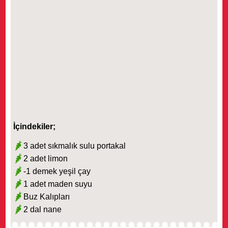
İçindekiler;
3 adet sıkmalık sulu portakal
2 adet limon
-1 demek yeşil çay
1 adet maden suyu
Buz Kalıpları
2 dal nane