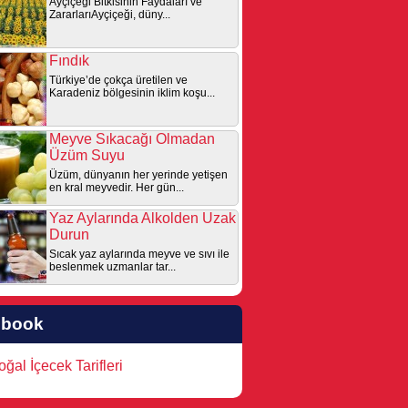
Ayçiçeği Bitkisinin Faydaları ve
ZararlarıAyçiçeği, düny...
Fındık
Türkiye’de çokça üretilen ve
Karadeniz bölgesinin iklim koşu...
Meyve Sıkacağı Olmadan
Üzüm Suyu
Üzüm, dünyanın her yerinde yetişen
en kral meyvedir. Her gün...
Yaz Aylarında Alkolden Uzak
Durun
Sıcak yaz aylarında meyve ve sıvı ile
beslenmek uzmanlar tar...
ebook
ğal İçecek Tarifleri