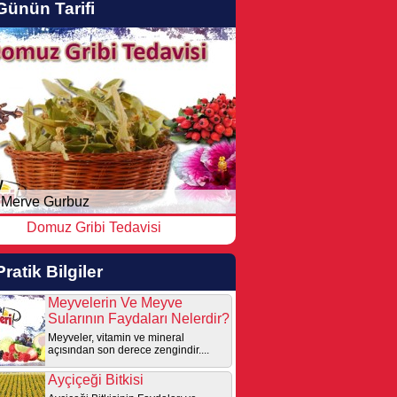
Günün Tarifi
Merve Gurbuz
Domuz Gribi Tedavisi
Pratik Bilgiler
Meyvelerin Ve Meyve
Sularının Faydaları Nelerdir?
Meyveler, vitamin ve mineral
açısından son derece zengindir....
Ayçiçeği Bitkisi