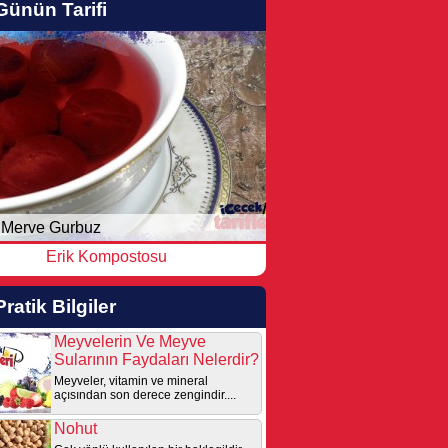
Günün Tarifi
Merve Gurbuz
Erik Kompostosu
Pratik Bilgiler
Meyvelerin Ve Meyve
Sularının Faydaları Nelerdir?
Meyveler, vitamin ve mineral
açısından son derece zengindir....
Nohut