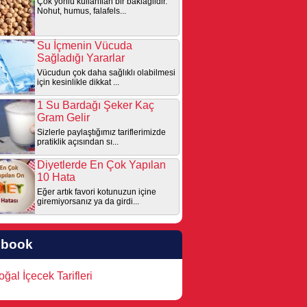
Çok yönlü kullanılan bir baklagildir.
Nohut, humus, falafels...
Su İçmenin Vücuda
Sağladığı Yararlar
Vücudun çok daha sağlıklı olabilmesi
için kesinlikle dikkat ...
1 Su Bardağı Şeker Kaç
Gram Gelir
Sizlerle paylaştığımız tariflerimizde
pratiklik açısından sı...
Diyetlerde En Çok Yapılan
10 Hata
Eğer artık favori kotunuzun içine
giremiyorsanız ya da girdi...
ebook
ğal İçecek Tarifleri