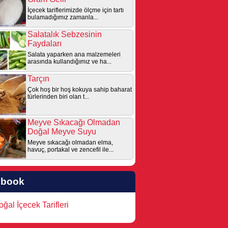
İçecek tariflerimizde ölçme için tartı
bulamadığımız zamanla...
Salatalık Sebzesinin
Faydaları
Salata yaparken ana malzemeleri
arasında kullandığımız ve ha...
Tarçın
Çok hoş bir hoş kokuya sahip baharat
türlerinden biri olan t...
Meyve Sıkacağı Olmadan
Doğal Meyve Suyu
Meyve sıkacağı olmadan elma,
havuç, portakal ve zencefil ile...
ebook
ğal İçecek Tarifleri