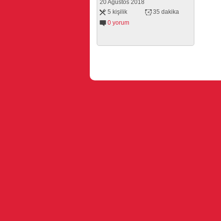
20 Ağustos 2018
5 kişilik
35 dakika
0 yorum