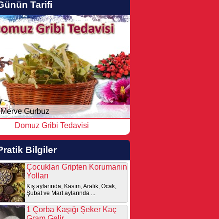
Günün Tarifi
Merve Gurbuz
Domuz Gribi Tedavisi
Pratik Bilgiler
Çocukları Gripten Korumanın
Yolları
Kış aylarında; Kasım, Aralık, Ocak,
Şubat ve Mart aylarında ...
1 Çorba Kaşığı Şeker Kaç
Gram Gelir