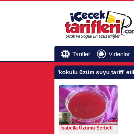
Tarifler
Videolar
'kokulu üzüm suyu tarifi'
eti
İsabella Üzümü Şerbeti