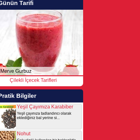
Günün Tarifi
Merve Gurbuz
Çilekli İçecek Tarifleri
Pratik Bilgiler
Yeşil Çayımıza Karabiber
Yeşil çayınıza tadlandırıcı olarak
eklediğiniz bal yerine si...
Nohut