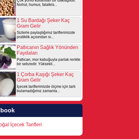
Çok yönlü kullanılan bir baklagildir.
Nohut, humus, falafels...
1 Su Bardağı Şeker Kaç
Gram Gelir
Sizlerle paylaştığımız tariflerimizde
pratiklik açısından sı...
Patlıcanın Sağlık Yönünden
Faydaları
Patlıcan, mor kabuğuyla parlak renkte
bir sebzedir. Yüksekli...
1 Çorba Kaşığı Şeker Kaç
Gram Gelir
İçecek tariflerimizde ölçme için tartı
bulamadığımız zamanla...
ebook
ğal İçecek Tarifleri