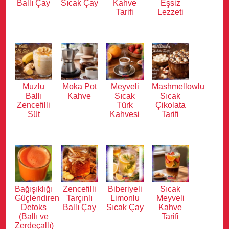
Ballı Çay
Sıcak Çay
Kahve
Eşsiz
Tarifi
Lezzeti
Muzlu
Moka Pot
Meyveli
Mashmellowlu
Ballı
Kahve
Sıcak
Sıcak
Zencefilli
Türk
Çikolata
Süt
Kahvesi
Tarifi
Bağışıklığı
Zencefilli
Biberiyeli
Sıcak
Güçlendiren
Tarçınlı
Limonlu
Meyveli
Detoks
Ballı Çay
Sıcak Çay
Kahve
(Ballı ve
Tarifi
Zerdeçallı)