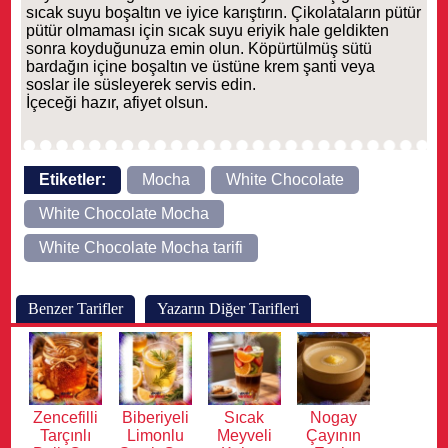
sıcak suyu boşaltın ve iyice karıştırın. Çikolataların pütür
pütür olmaması için sıcak suyu eriyik hale geldikten
sonra koyduğunuza emin olun. Köpürtülmüş sütü
bardağın içine boşaltın ve üstüne krem şanti veya
soslar ile süsleyerek servis edin.
İçeceği hazır, afiyet olsun.
Etiketler:
Mocha
White Chocolate
White Chocolate Mocha
White Chocolate Mocha tarifi
Benzer Tarifler
Yazarın Diğer Tarifleri
Zencefilli
Biberiyeli
Sıcak
Nogay
Tarçınlı
Limonlu
Meyveli
Çayının