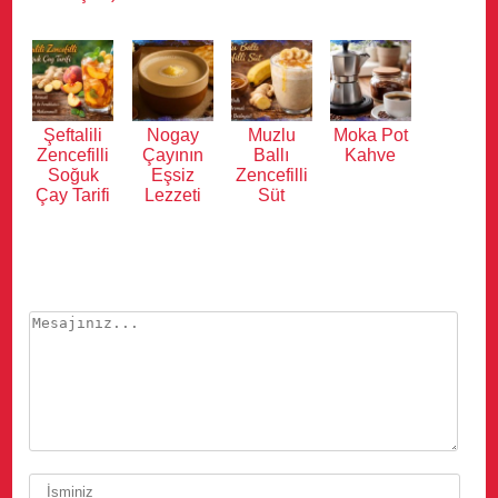
Şeftalili
Nogay
Muzlu
Moka Pot
Zencefilli
Çayının
Ballı
Kahve
Soğuk
Eşsiz
Zencefilli
Çay Tarifi
Lezzeti
Süt