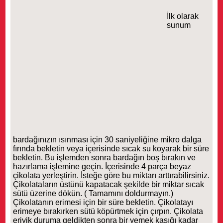
İlk olarak
sunum
bardağınızın ısınması için 30 saniyeliğine mikro dalga
fırında bekletin veya içerisinde sıcak su koyarak bir süre
bekletin. Bu işlemden sonra bardağın boş bırakın ve
hazırlama işlemine geçin. İçerisinde 4 parça beyaz
çikolata yerleştirin. İsteğe göre bu miktarı arttırabilirsiniz.
Çikolataların üstünü kapatacak şekilde bir miktar sıcak
sütü üzerine dökün. ( Tamamını doldurmayın.)
Çikolatanın erimesi için bir süre bekletin. Çikolatayı
erimeye bırakırken sütü köpürtmek için çırpın. Çikolata
eriyik duruma geldikten sonra bir yemek kaşığı kadar