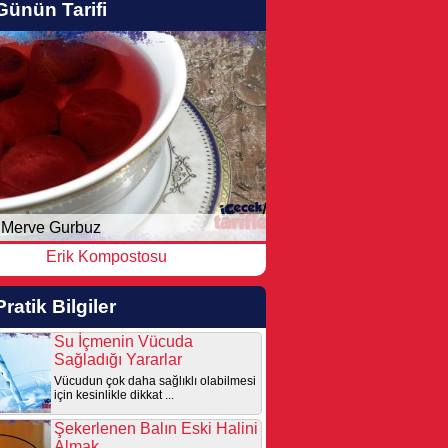
Günün Tarifi
Merve Gurbuz
Erik Kompostosu
Pratik Bilgiler
Su İçmenin Vücuda
Sağladığı Yararlar
Vücudun çok daha sağlıklı olabilmesi
için kesinlikle dikkat ...
Şekerlenen Balın Eski Halini
Almak