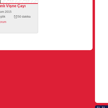
ınlı Vişne Çayı
sım 2015
şilik
50 dakika
yorum