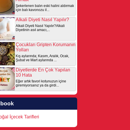
Şekerlenen balın eski halini aldırmak
için balı kavonozu il...
Alkali Diyeti Nasıl Yapılır?
Alkali Diyeti Nasıl Yapılır?Alkali
Diyetinin asıl amacı,...
Çocukları Gripten Korumanın
Yolları
Kış aylarında; Kasım, Aralık, Ocak,
Şubat ve Mart aylarında ...
Diyetlerde En Çok Yapılan
10 Hata
Eğer artık favori kotunuzun içine
giremiyorsanız ya da girdi...
ebook
ğal İçecek Tarifleri