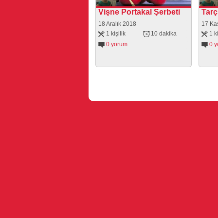
Vişne Portakal Şerbeti
Tarç
18 Aralık 2018
17 Ka
1 kişilik
10 dakika
1 ki
0 yorum
0 