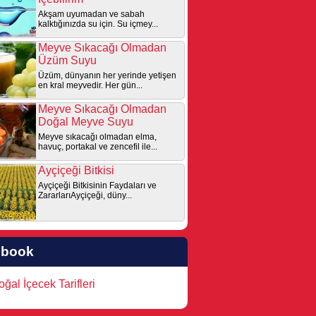
Akşam uyumadan ve sabah
kalktığınızda su için. Su içmey...
Meyve Sıkacağı Olmadan
Üzüm Suyu
Üzüm, dünyanın her yerinde yetişen
en kral meyvedir. Her gün...
Meyve Sıkacağı Olmadan
Doğal Meyve Suyu
Meyve sıkacağı olmadan elma,
havuç, portakal ve zencefil ile...
Ayçiçeği Bitkisi
Ayçiçeği Bitkisinin Faydaları ve
ZararlarıAyçiçeği, düny...
ebook
ğal İçecek Tarifleri