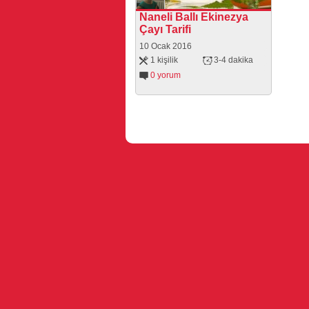
Naneli Ballı Ekinezya
Çayı Tarifi
10 Ocak 2016
1 kişilik
3-4 dakika
0 yorum