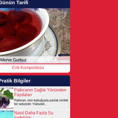
Günün Tarifi
Merve Gurbuz
Erik Kompostosu
Pratik Bilgiler
Patlıcanın Sağlık Yönünden
Faydaları
Patlıcan, mor kabuğuyla parlak renkte
bir sebzedir. Yüksekli...
Nasıl Daha Fazla Su
İçebilirim