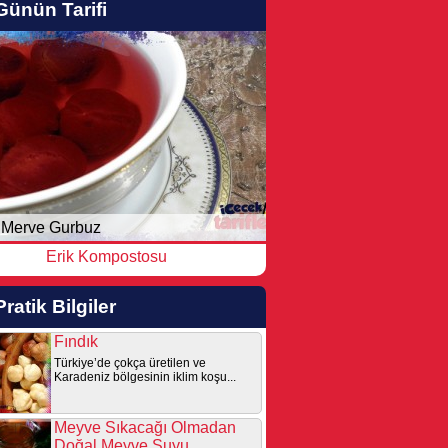
Günün Tarifi
Merve Gurbuz
Erik Kompostosu
Pratik Bilgiler
Fındık
Türkiye’de çokça üretilen ve
Karadeniz bölgesinin iklim koşu...
Meyve Sıkacağı Olmadan
Doğal Meyve Suyu