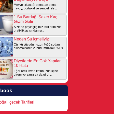
Meyve sıkacağı olmadan elma,
havuç, portakal ve zencefil ile...
1 Su Bardağı Şeker Kaç
Gram Gelir
Sizlerle paylaştığımız tariflerimizde
pratiklik açısından sı...
Neden Su İçmeliyiz
Çünkü vücudumuzun %60 sudan
oluşmaktadır. Vücudumuzdaki %1 s...
Diyetlerde En Çok Yapılan
10 Hata
Eğer artık favori kotunuzun içine
giremiyorsanız ya da girdi...
ebook
ğal İçecek Tarifleri