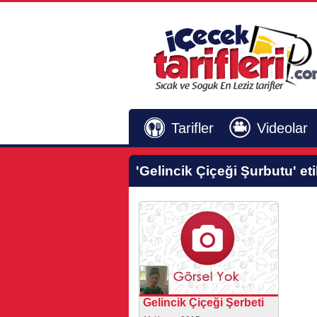
Tarifler
Videolar
'Gelincik Çiçeği Şurbutu'
eti
Gelincik Çiçeği Şerbeti