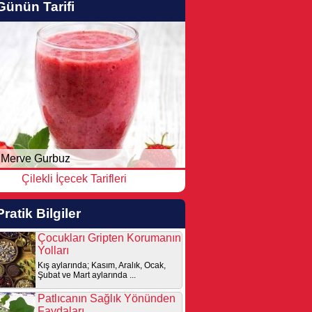
Günün Tarifi
Merve Gurbuz
Çilekli İçecek Tarifleri
Pratik Bilgiler
Çocukları Gripten Korumanın
Yolları
Kış aylarında; Kasım, Aralık, Ocak,
Şubat ve Mart aylarında ...
Patlıcanın Sağlık Yönünden
Faydaları