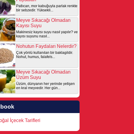
Patlıcan, mor kabuğuyla parlak renkte
bir sebzedir. Yüksekli...
Meyve Sıkacağı Olmadan
Kayısı Suyu
Makinesiz kayısı suyu nasıl yapılır? ve
kayısı suyunu nasıl...
Nohutun Faydaları Nelerdir?
Çok yönlü kullanılan bir baklagildir.
Nohut, humus, falafels...
Meyve Sıkacağı Olmadan
Üzüm Suyu
Üzüm, dünyanın her yerinde yetişen
en kral meyvedir. Her gün...
ebook
ğal İçecek Tarifleri