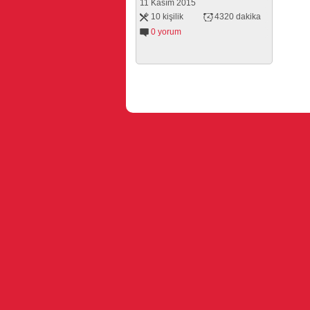
11 Kasım 2015
10 kişilik
4320 dakika
0 yorum