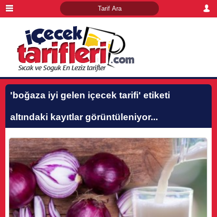
'boğaza iyi gelen içecek tarifi'
etiketi
altındaki kayıtlar görüntüleniyor...