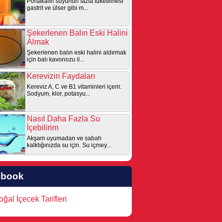
Portakalın suyunun fazla tüketilmesi
gastrit ve ülser gibi m...
Şekerlenen Balın Eski Halini
Almak
Şekerlenen balın eski halini aldırmak
için balı kavonozu il...
Kerevizin Faydaları
Kereviz A, C ve B1 vitaminleri içerir.
Sodyum, klor, potasyu...
Nasıl Daha Fazla Su
İçebilirim
Akşam uyumadan ve sabah
kalktığınızda su için. Su içmey...
ebook
ğal İçecek Tarifleri