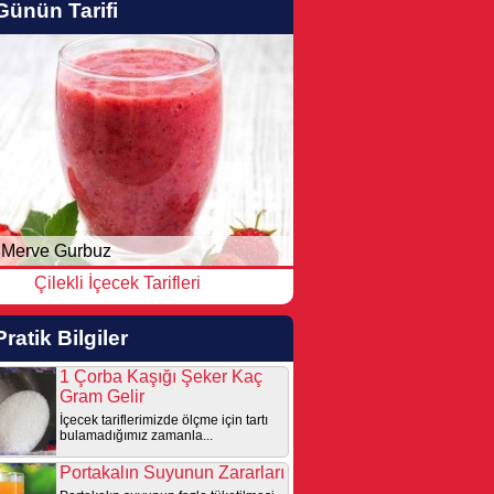
Günün Tarifi
Merve Gurbuz
Çilekli İçecek Tarifleri
Pratik Bilgiler
1 Çorba Kaşığı Şeker Kaç
Gram Gelir
İçecek tariflerimizde ölçme için tartı
bulamadığımız zamanla...
Portakalın Suyunun Zararları