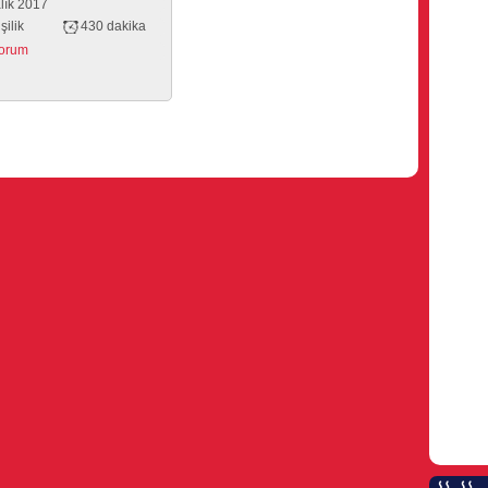
lık 2017
şilik
430 dakika
yorum