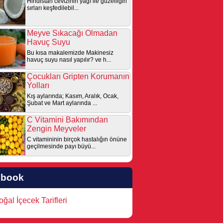
Hindistan cevizinin yağı ile güzelliğin
sırları keşfedilebil...
Meyve Sıkacağı Olmadan
Havuç Suyu
Bu kısa makalemizde Makinesiz
havuç suyu nasıl yapılır? ve h...
Çocukları Gripten Korumanın
Yolları
Kış aylarında; Kasım, Aralık, Ocak,
Şubat ve Mart aylarında ...
C Vitamini Bakımından
Zengin Meyveler
C vitamininin birçok hastalığın önüne
geçilmesinde payı büyü...
ebook
ğal İçecek Tarifleri