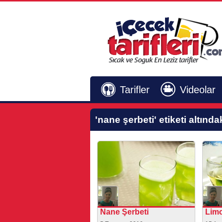
Tarifler
Videolar
'nane şerbeti'
etiketi altında
Nane Şerbeti
Limo