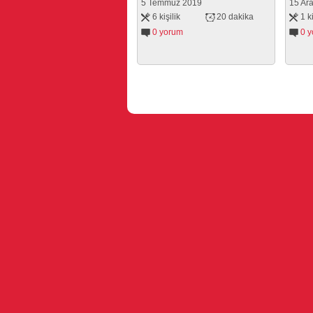
5 Temmuz 2019
15 Ara
6 kişilik
20 dakika
1 ki
0 yorum
0 