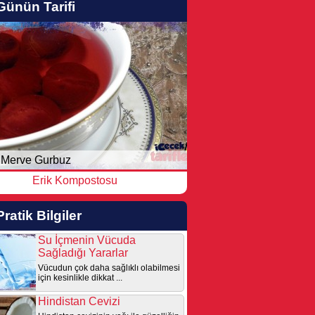
Günün Tarifi
Merve Gurbuz
Erik Kompostosu
Pratik Bilgiler
Su İçmenin Vücuda
Sağladığı Yararlar
Vücudun çok daha sağlıklı olabilmesi
için kesinlikle dikkat ...
Hindistan Cevizi