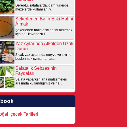
Dereotu, salatalarda, garnitürlerde,
mezelerde kullanılan, y...
Şekerlenen Balın Eski Halini
Almak
Şekerlenen balın eski halini aldırmak
için balı kavonozu il...
Yaz Aylarında Alkolden Uzak
Durun
Sıcak yaz aylarında meyve ve sıvı ile
beslenmek uzmanlar tar...
Salatalık Sebzesinin
Faydaları
Salata yaparken ana malzemeleri
arasında kullandığımız ve ha...
ebook
ğal İçecek Tarifleri