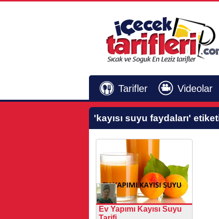
Tarifler
Videolar
'kayısı suyu faydaları'
etiket
Ev Yapımı Kayısı Suyu
Tarifi