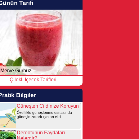
Günün Tarifi
Merve Gurbuz
Çilekli İçecek Tarifleri
Pratik Bilgiler
Güneşten Cildinize Koruyun
Özellikle güneşlenme esnasında
güneşin zararlı ışınları cild...
Dereotunun Faydaları
Nelerdir?