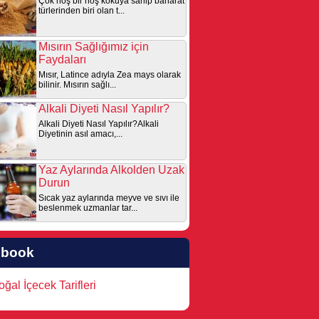
Çok hoş bir hoş kokuya sahip baharat
türlerinden biri olan t...
Mısırın Sağlığımız için
Faydaları
Mısır, Latince adıyla Zea mays olarak
bilinir. Mısırın sağlı...
Alkali Diyeti Nasıl Yapılır?
Alkali Diyeti Nasıl Yapılır?Alkali
Diyetinin asıl amacı,...
Yaz Aylarında Alkolden Uzak
Durun
Sıcak yaz aylarında meyve ve sıvı ile
beslenmek uzmanlar tar...
ebook
ğal İçecek Tarifleri