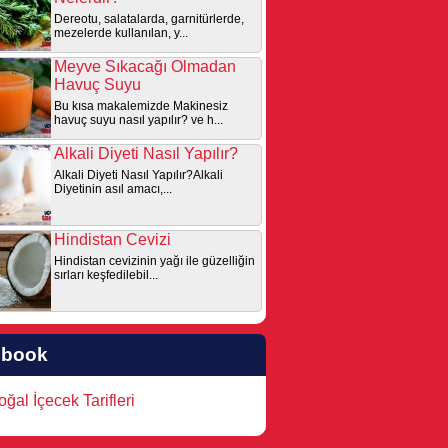
Dereotu, salatalarda, garnitürlerde,
mezelerde kullanılan, y...
Meyve Sıkacağı Olmadan
Havuç Suyu
Bu kısa makalemizde Makinesiz
havuç suyu nasıl yapılır? ve h...
Alkali Diyeti Nasıl Yapılır?
Alkali Diyeti Nasıl Yapılır?Alkali
Diyetinin asıl amacı,...
Hindistan Cevizi
Hindistan cevizinin yağı ile güzelliğin
sırları keşfedilebil...
ebook
ğal İçecek Tarifleri