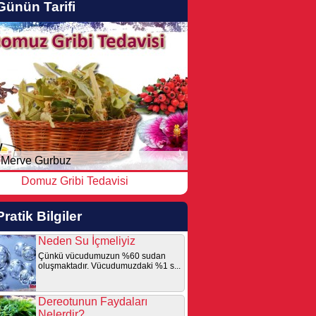
Günün Tarifi
Merve Gurbuz
Domuz Gribi Tedavisi
Pratik Bilgiler
Neden Su İçmeliyiz
Çünkü vücudumuzun %60 sudan
oluşmaktadır. Vücudumuzdaki %1 s...
Dereotunun Faydaları
Nelerdir?