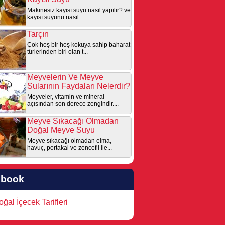
Makinesiz kayısı suyu nasıl yapılır? ve
kayısı suyunu nasıl...
Tarçın
Çok hoş bir hoş kokuya sahip baharat
türlerinden biri olan t...
Meyvelerin Ve Meyve
Sularının Faydaları Nelerdir?
Meyveler, vitamin ve mineral
açısından son derece zengindir....
Meyve Sıkacağı Olmadan
Doğal Meyve Suyu
Meyve sıkacağı olmadan elma,
havuç, portakal ve zencefil ile...
ebook
ğal İçecek Tarifleri