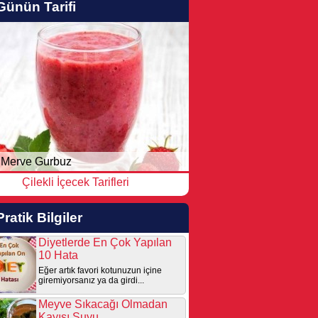
Günün Tarifi
Merve Gurbuz
Çilekli İçecek Tarifleri
Pratik Bilgiler
Diyetlerde En Çok Yapılan
10 Hata
Eğer artık favori kotunuzun içine
giremiyorsanız ya da girdi...
Meyve Sıkacağı Olmadan
Kayısı Suyu