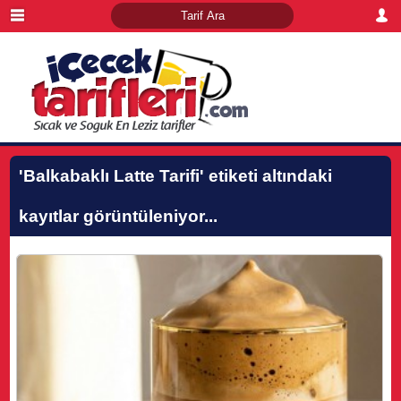
'Balkabaklı Latte Tarifi'
etiketi altındaki
kayıtlar görüntüleniyor...