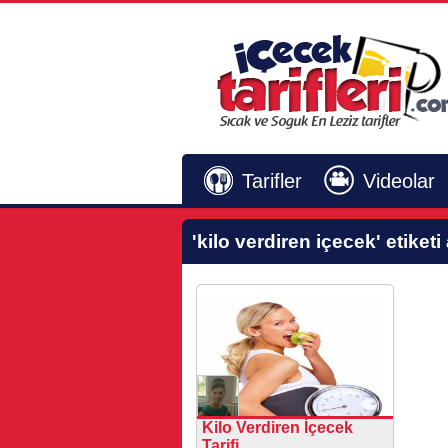
Tarifler
Videolar
'kilo verdiren içecek'
etiketi
Kilo Verdiren İçecek
Tarifi