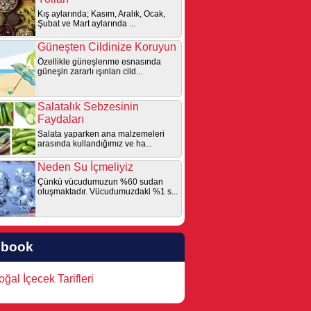
Kış aylarında; Kasım, Aralık, Ocak,
Şubat ve Mart aylarında ...
Güneşten Cildinize Koruyun
Özellikle güneşlenme esnasında
güneşin zararlı ışınları cild...
Salatalık Sebzesinin
Faydaları
Salata yaparken ana malzemeleri
arasında kullandığımız ve ha...
Neden Su İçmeliyiz
Çünkü vücudumuzun %60 sudan
oluşmaktadır. Vücudumuzdaki %1 s...
ebook
ğal İçecek Tarifleri