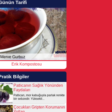
Günün Tarifi
Merve Gurbuz
Erik Kompostosu
Pratik Bilgiler
Patlıcanın Sağlık Yönünden
Faydaları
Patlıcan, mor kabuğuyla parlak renkte
bir sebzedir. Yüksekli...
Çocukları Gripten Korumanın
Yolları